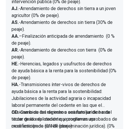
intervención pública (0% de peaje).
AJ.
-Arrendamiento de derechos sin tierra a un joven
agricultor (0% de peaje).
AS.
-Arrendamiento de derechos sin tierra (30% de
peaje).
AA.
–Finalización anticipada de arrendamiento (0 %
de peaje).
AR.
-Arrendamiento de derechos con tierra (0% de
peaje).
HE.
-Herencias, legados y usufructos de derechos
de ayuda básica a la renta para la sostenibilidad (0%
de peaje).
HA.
-Transmisiones ínter-vivos de derechos de
ayuda básica a la renta para la sostenibilidad:
Jubilaciones de la actividad agraria o incapacidad
laboral permanente del cedente en las que el
cesionario de los derechos sea familiar de hasta
CD.
-Cambios del régimen o estatuto jurídico o del
tercer grado del cedente, y programas aprobados de
titular de la explotación que conlleven una
cese anticipado (0% de peaje).
modificación de su NIF (denominación jurídica). (0%