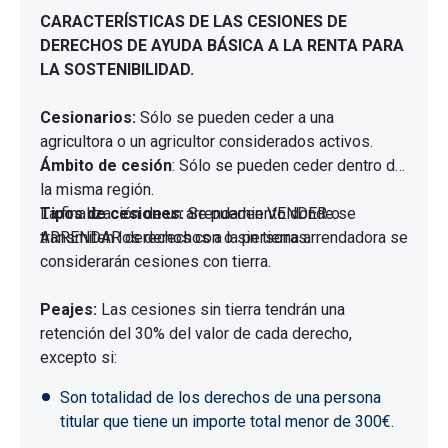
CARACTERÍSTICAS DE LAS CESIONES DE
DERECHOS DE AYUDA BÁSICA A LA RENTA PARA
LA SOSTENIBILIDAD.
Cesionarios:
Sólo se pueden ceder a una
agricultora o un agricultor considerados activos.
Ámbito de cesión
: Sólo se pueden ceder dentro de
la misma región.
Tipos de cesiones:
La finalización de un arrendamiento donde se
Se pueden VENDER o
ARRENDAR derechos con o sin tierras.
transmiten los derechos a la persona arrendadora se
considerarán cesiones con tierra.
Peajes:
Las cesiones sin tierra tendrán una
retención del 30% del valor de cada derecho,
excepto si:
Son totalidad de los derechos de una persona
titular que tiene un importe total menor de 300€.