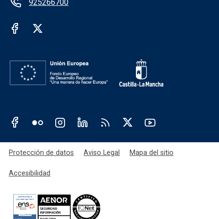
925266700
Redes sociales institución
Redes sociales JCCM
Menú legal
Protección de datos
Aviso Legal
Mapa del sitio
Accesibilidad