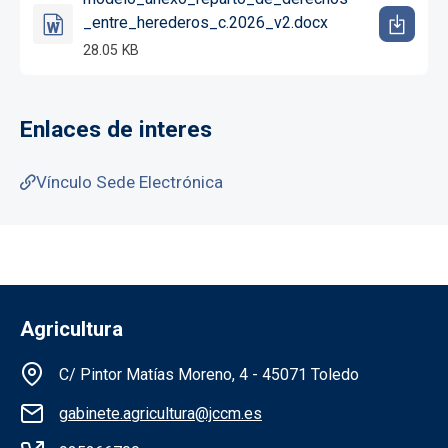
_entre_herederos_c.2026_v2.docx
28.05 KB
Enlaces de interes
Vínculo Sede Electrónica
Agricultura
Información de la institución
C/ Pintor Matías Moreno, 4 - 45071 Toledo
gabinete.agricultura@jccm.es