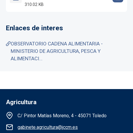
310.02 KB
Enlaces de interes
OBSERVATORIO CADENA ALIMENTARIA -
MINISTERIO DE AGRICULTURA, PESCA Y
ALIMENTACI…
Agricultura
Información de la institución
C/ Pintor Matías Moreno, 4 - 45071 Toledo
gabinete.agricultura@jccm.es