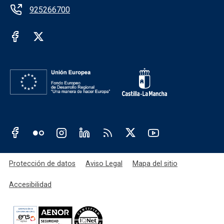
925266700
Redes sociales institución
Redes sociales JCCM
Menú legal
Protección de datos
Aviso Legal
Mapa del sitio
Accesibilidad